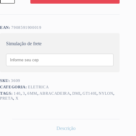
PRETA
140
X
3,6MM
DMI
EAN:
7908591900019
GT140I
quantidade
Simulação de frete
SKU:
3609
CATEGORIA:
ELETRICA
TAGS:
140
,
3
,
6MM
,
ABRACADEIRA
,
DMI
,
GT140I
,
NYLON
,
PRETA
,
X
Descrição