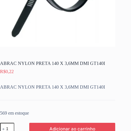
ABRAC NYLON PRETA 140 X 3,6MM DMI GT140I
R$
0,22
ABRAC NYLON PRETA 140 X 3,6MM DMI GT140I
569 em estoque
ABRAC
Adicionar ao carrinho
NYLON