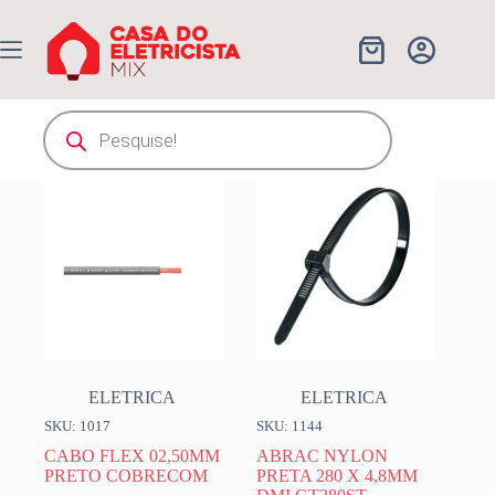
Pular
para
o
Carrinho
conteúdo
Pesquisar
produtos
ELETRICA
ELETRICA
SKU: 1017
SKU: 1144
CABO FLEX 02,50MM
ABRAC NYLON
PRETO COBRECOM
PRETA 280 X 4,8MM