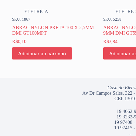
ELETRICA
ELETRI
SKU: 1867
SKU: 5258
ABRAC NYLON PRETA 100 X 2,5MM
ABRAC NYLON
DMI GT100MPT
9MM DMI GT5
R$
0,10
R$
3,84
Adicionar ao carrinho
Adicionar a
Casa do Eletri
Av Dr Campos Sales, 322 -
CEP 13010
19 4062-
19 3232-
19 97408 -
19 97415 -
.