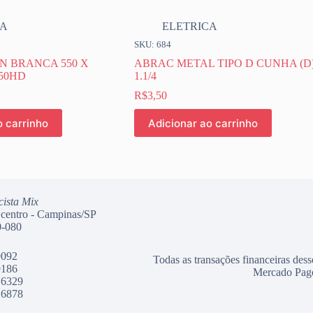
CA
ELETRICA
SKU: 684
 BRANCA 550 X
ABRAC METAL TIPO D CUNHA (D
50HD
1.1/4
R$
3,50
o carrinho
Adicionar ao carrinho
cista Mix
 centro - Campinas/SP
-080
9092
Todas as transações financeiras dess
9186
Mercado Pag
 6329
 6878