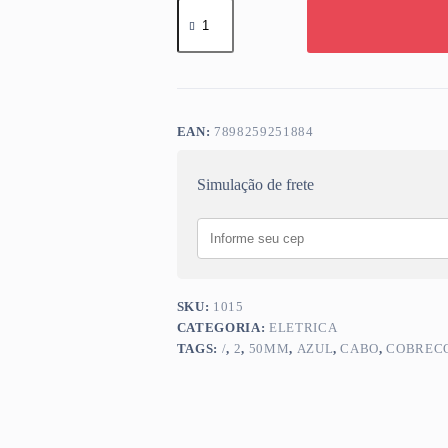
CABO
FLEX
02,50MM
AZUL
COBRECOM
quantidade
EAN:
7898259251884
Simulação de frete
SKU:
1015
CATEGORIA:
ELETRICA
TAGS:
/
,
2
,
50MM
,
AZUL
,
CABO
,
COBREC