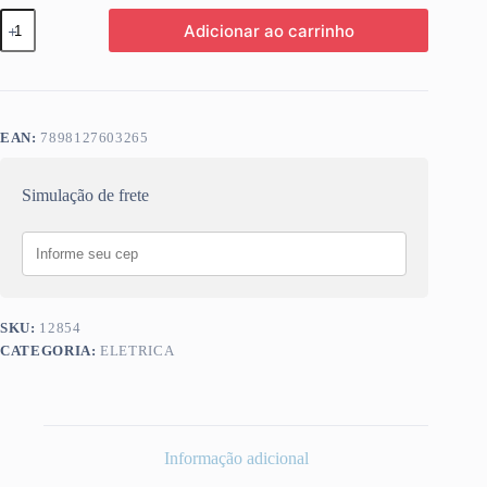
ANTENA
Adicionar ao carrinho
DIGITAL
HDTV
INTERNA
5,0MT
AQUARIO
DTV150
EAN:
7898127603265
quantidade
Simulação de frete
SKU:
12854
CATEGORIA:
ELETRICA
Informação adicional