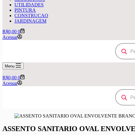
UTILIDADES
PINTURA
CONSTRUCAO
JARDINAGEM
Carrinho
R$
0,00
0
Acessar
Pesquisar
produtos
Menu
Carrinho
R$
0,00
0
Acessar
Pesquisar
produtos
ASSENTO SANITARIO OVAL ENVOLV