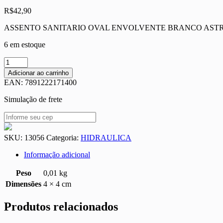
R$
42,90
ASSENTO SANITARIO OVAL ENVOLVENTE BRANCO AST
6 em estoque
ASSENTO
SANITARIO
Adicionar ao carrinho
OVAL
EAN:
7891222171400
ENVOLVENTE
BRANCO
Simulação de frete
ASTRA
TTO
quantidade
SKU:
13056
Categoria:
HIDRAULICA
Informação adicional
Peso
0,01 kg
Dimensões
4 × 4 cm
Produtos relacionados