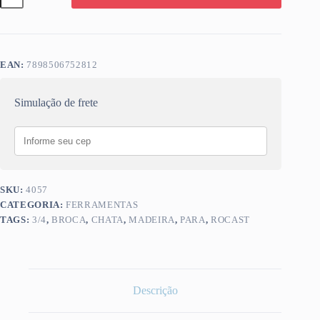
P/
MADEIRA
3/4
ROCAST
quantidade
EAN:
7898506752812
Simulação de frete
SKU:
4057
CATEGORIA:
FERRAMENTAS
TAGS:
3/4
,
BROCA
,
CHATA
,
MADEIRA
,
PARA
,
ROCAST
Descrição