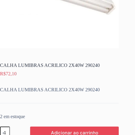
CALHA LUMIBRAS ACRILICO 2X40W 290240
R$
72,10
CALHA LUMIBRAS ACRILICO 2X40W 290240
2 em estoque
CALHA
Adicionar ao carrinho
LUMIBRAS