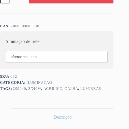
ACRILICO
2X40W
290240
quantidade
EAN:
2000000008738
Simulação de frete
SKU:
672
CATEGORIA:
ILUMINACAO
TAGS:
290240
,
2X40W
,
ACRILICO
,
CALHA
,
LUMIBRAS
Descrição