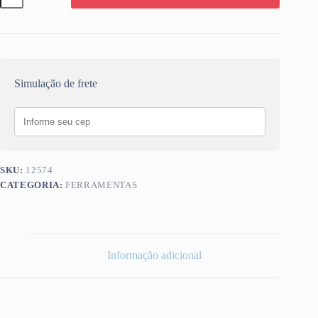
BRASFORT
(C)
5/16X6
8821
quantidade
Simulação de frete
SKU:
12574
CATEGORIA:
FERRAMENTAS
Informação adicional