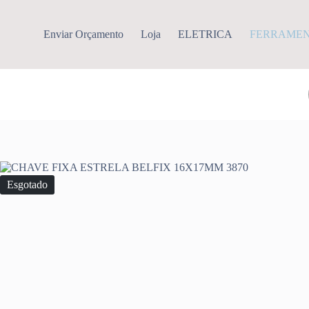
Pular
para
o
Enviar Orçamento
Loja
ELETRICA
FERRAME
conteúdo
Esgotado