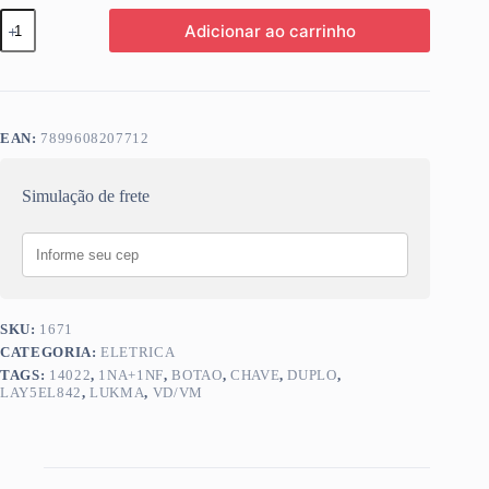
CH
Adicionar ao carrinho
LUKMA
BOTAO
DUPLO
VD/VM
1NA+1NF
LAY5EL842
EAN:
7899608207712
14022
quantidade
Simulação de frete
SKU:
1671
CATEGORIA:
ELETRICA
TAGS:
14022
,
1NA+1NF
,
BOTAO
,
CHAVE
,
DUPLO
,
LAY5EL842
,
LUKMA
,
VD/VM