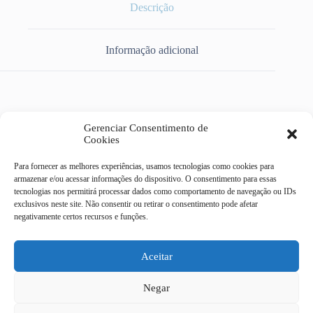
Descrição
Informação adicional
CHAVE LUKMA BOTAO DUPLO VD/VM 1NA+1NF
Gerenciar Consentimento de
LAY5EL842 14022
Cookies
Para fornecer as melhores experiências, usamos tecnologias como cookies para
armazenar e/ou acessar informações do dispositivo. O consentimento para essas
tecnologias nos permitirá processar dados como comportamento de navegação ou IDs
exclusivos neste site. Não consentir ou retirar o consentimento pode afetar
Casa do Eletricista Mix
negativamente certos recursos e funções.
Av Dr Campos Sales, 322 -
centro - Campinas/SP
CEP 13010-080
Aceitar
19 4062-9092
Negar
19 3232-9186
19 97408 - 6329
Todas as transações