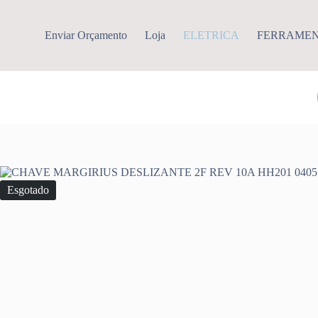
Pular
para
o
Enviar Orçamento
Loja
ELETRICA
FERRAME
conteúdo
Esgotado