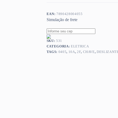
EAN:
7890428004055
Simulação de frete
SKU:
531
CATEGORIA:
ELETRICA
TAGS:
0405
,
10A
,
2F
,
CHAVE
,
DESLIZANT