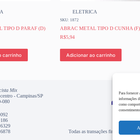
CA
ELETRICA
SKU: 1872
 TIPO D PARAF (D)
ABRAC METAL TIPO D CUNHA (F)
R$
5,94
o carrinho
Adicionar ao carrinho
cista Mix
Para fornecer
 centro - Campinas/SP
informações do
-080
como comporta
consentimento 
9092
9186
 6329
A
 6878
Todas as transações financeiras dess
Mercado Pag