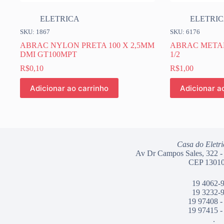
ELETRICA
ELETRI
SKU: 1867
SKU: 6176
ABRAC NYLON PRETA 100 X 2,5MM
ABRAC METAL
DMI GT100MPT
1/2
R$
0,10
R$
1,00
Adicionar ao carrinho
Adicionar a
Casa do Eletri
Av Dr Campos Sales, 322 -
CEP 13010
19 4062-
19 3232-
19 97408 -
19 97415 -
.