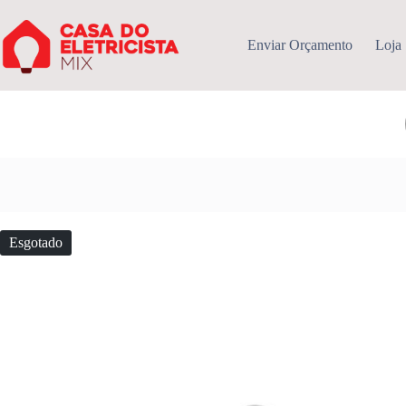
Pular
para
o
Enviar Orçamento
Loja
conteúdo
Esgotado