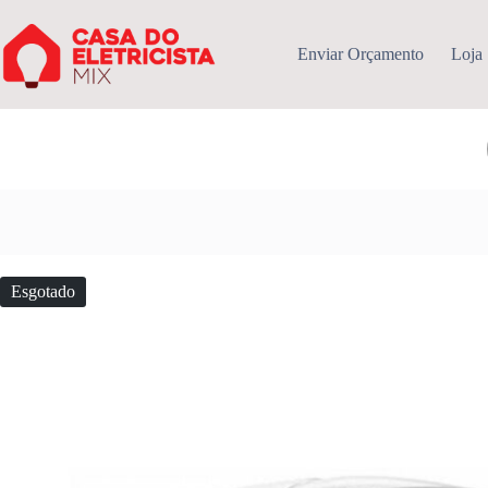
Pular
para
o
Enviar Orçamento
Loja
conteúdo
Esgotado