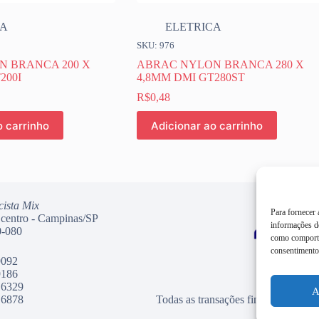
CA
ELETRICA
SKU: 976
 BRANCA 200 X
ABRAC NYLON BRANCA 280 X
200I
4,8MM DMI GT280ST
R$
0,48
o carrinho
Adicionar ao carrinho
cista Mix
Para fornecer
 centro - Campinas/SP
informações do
-080
como comporta
consentimento 
9092
9186
 6329
A
 6878
Todas as transações financeiras dess
Mercado Pag