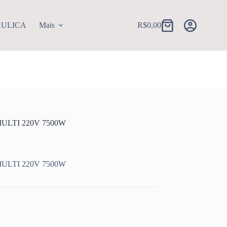
AULICA
Mais
R$
0,00
Carrinho
LTI 220V 7500W
LTI 220V 7500W