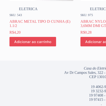
ELETRICA
ELETRI
SKU: 543
SKU: 975
ABRAC METAL TIPO D CUNHA (E)
ABRAC NYLON
1.1/2
3,6MM DMI GT
R$
4,20
R$
0,28
Adicionar ao carrinho
Adicionar a
Casa do Eletri
Av Dr Campos Sales, 322 -
CEP 13010
19 4062-
19 3232-
19 97408 -
19 97415 -
.