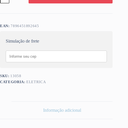
CONFORT
ELETRONICO
220V
7500W
quantidade
EAN:
7896451892645
Simulação de frete
SKU:
13058
CATEGORIA:
ELETRICA
Informação adicional