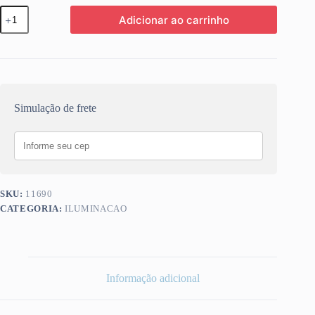
CONECTOR
Adicionar ao carrinho
EMENDA
FITA
LED
2
POLOS
10MM
RETO
quantidade
Simulação de frete
SKU:
11690
CATEGORIA:
ILUMINACAO
Informação adicional