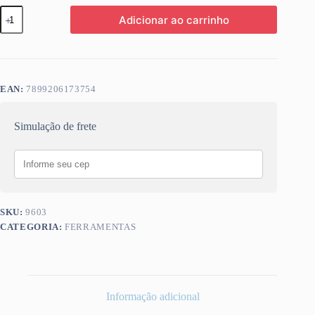
DISCO
Adicionar ao carrinho
CORTE
MADEIRA
180MM
7
36D
BESTFER
EAN:
7899206173754
BFH0578
quantidade
Simulação de frete
SKU:
9603
CATEGORIA:
FERRAMENTAS
Informação adicional