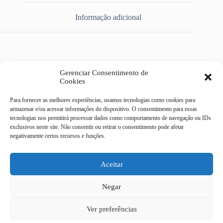
Informação adicional
DISCO LIXA 8 FUROS METAL MADEIRA 100GR 1PC
Gerenciar Consentimento de
DISFLEX 08005
Cookies
Para fornecer as melhores experiências, usamos tecnologias como cookies para
armazenar e/ou acessar informações do dispositivo. O consentimento para essas
tecnologias nos permitirá processar dados como comportamento de navegação ou IDs
exclusivos neste site. Não consentir ou retirar o consentimento pode afetar
Casa do Eletricista Mix
negativamente certos recursos e funções.
Av Dr Campos Sales, 322 -
centro - Campinas/SP
CEP 13010-080
Aceitar
19 4062-9092
Negar
19 3232-9186
19 97408 - 6329
Todas as transações
Ver preferências
19 97415 - 6878
financeiras desse site são
.
efetuadas pelo Mercado Pago