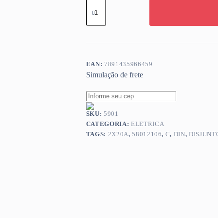
DISJ
DIN
TRAMONTINA
2X20A
C
58012106
quantidade
EAN:
7891435966459
Simulação de frete
SKU:
5901
CATEGORIA:
ELETRICA
TAGS:
2X20A
,
58012106
,
C
,
DIN
,
DISJUNT