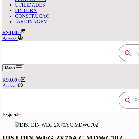
UTILIDADES
PINTURA
CONSTRUCAO
JARDINAGEM
Carrinho
R$
0,00
0
Acessar
Pesquisar
produtos
Menu
Carrinho
R$
0,00
0
Acessar
Pesquisar
produtos
Esgotado
DISJ DIN WEG 2X70A C MDWC702