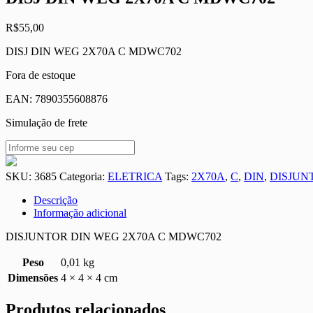
R$
55,00
DISJ DIN WEG 2X70A C MDWC702
Fora de estoque
EAN:
7890355608876
Simulação de frete
SKU:
3685
Categoria:
ELETRICA
Tags:
2X70A
,
C
,
DIN
,
DISJUN
Descrição
Informação adicional
DISJUNTOR DIN WEG 2X70A C MDWC702
Peso
0,01 kg
Dimensões
4 × 4 × 4 cm
Produtos relacionados