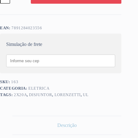
LOREN
2X20A
quantidade
EAN:
7891284023556
Simulação de frete
SKU:
163
CATEGORIA:
ELETRICA
TAGS:
2X20A
,
DISJUNTOR
,
LORENZETTI
,
UL
Descrição