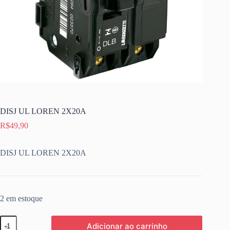
DISJ UL LOREN 2X20A
R$
49,90
DISJ UL LOREN 2X20A
2 em estoque
DISJ
Adicionar ao carrinho
UL