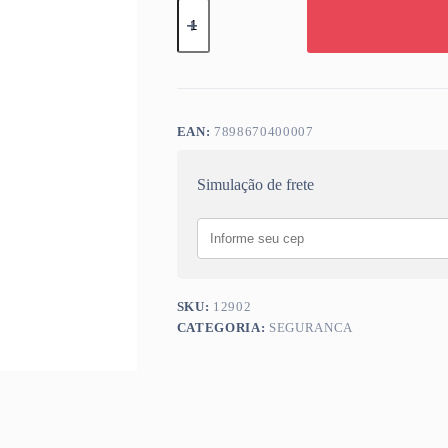
FITA
DEMARCACAO
ZEBRADA
SEM
COLA
150MT
PERKON
quantidade
EAN:
7898670400007
Simulação de frete
SKU:
12902
CATEGORIA:
SEGURANCA