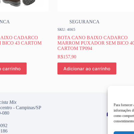
NCA
SEGURANCA
SKU: 4065
BAIXO CADARCO
BOTA CANO BAIXO CADARCO
 BICO 43 CARTOM
MARROM PUXADOR SEM BICO 4
CARTOM TP094
R$
157,90
o carrinho
Adicionar ao carrinho
cista Mix
Para fornecer
 centro - Campinas/SP
informações do
-080
como comporta
consentimento 
9092
9186