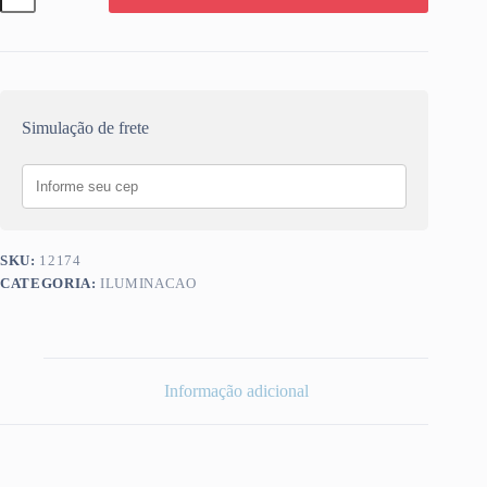
BULBO
4,8W
BIVOLT
E27
3000K
AVANT
quantidade
Simulação de frete
SKU:
12174
CATEGORIA:
ILUMINACAO
Informação adicional