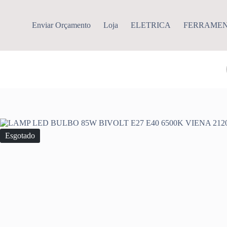
Pular
para
o
Enviar Orçamento
Loja
ELETRICA
FERRAME
conteúdo
Esgotado