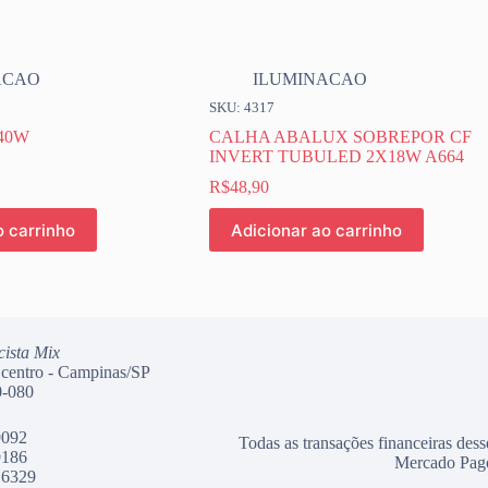
ACAO
ILUMINACAO
SKU: 4317
40W
CALHA ABALUX SOBREPOR CF
INVERT TUBULED 2X18W A664
R$
48,90
o carrinho
Adicionar ao carrinho
cista Mix
 centro - Campinas/SP
-080
9092
Todas as transações financeiras dess
9186
Mercado Pag
 6329