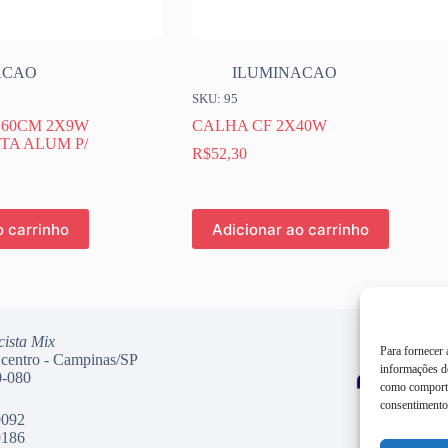
ACAO
ILUMINACAO
SKU: 95
 60CM 2X9W
CALHA CF 2X40W
TA ALUM P/
R$
52,30
o carrinho
Adicionar ao carrinho
cista Mix
Para fornecer
 centro - Campinas/SP
informações do
-080
como comporta
consentimento 
9092
9186