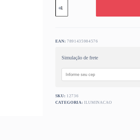
LAMP
LED
MR11
GU10
4W
3000K
TRAMONTINA
quantidade
EAN:
7891435984576
Simulação de frete
SKU:
12736
CATEGORIA:
ILUMINACAO