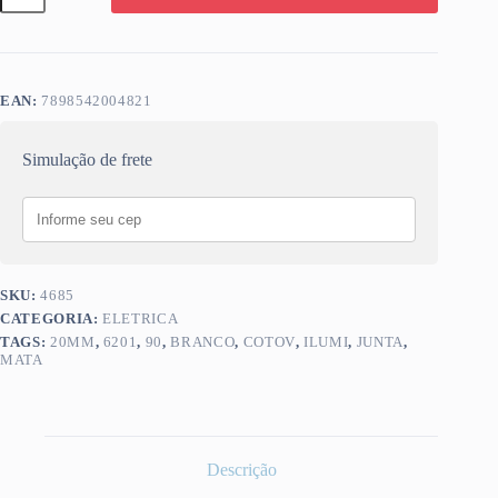
ILUMI
20MM
COTOV
90
BRANCO
EAN:
7898542004821
6201
quantidade
Simulação de frete
SKU:
4685
CATEGORIA:
ELETRICA
TAGS:
20MM
,
6201
,
90
,
BRANCO
,
COTOV
,
ILUMI
,
JUNTA
,
MATA
Descrição