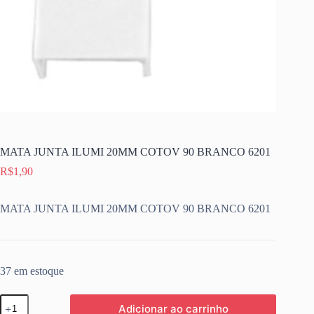
MATA JUNTA ILUMI 20MM COTOV 90 BRANCO 6201
R$
1,90
MATA JUNTA ILUMI 20MM COTOV 90 BRANCO 6201
37 em estoque
MATA
Adicionar ao carrinho
JUNTA