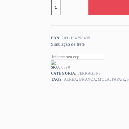
MOLA
PORTA
AEREA
BRANCA
PAPAIZ
PPZ200
quantidade
EAN:
7891194298495
Simulação de frete
SKU:
6398
CATEGORIA:
FERRAGENS
TAGS:
AEREA
,
BRANCA
,
MOLA
,
PAPAIZ
,