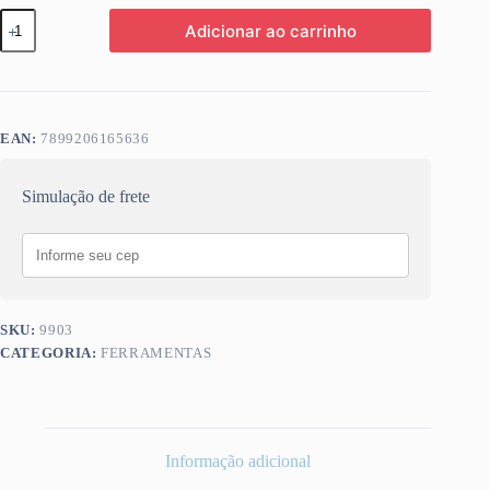
NIVEL
Adicionar ao carrinho
ALUMINIO
VERMELHO
40CM
IMANTADO
BESTFER
BFH1429
EAN:
7899206165636
quantidade
Simulação de frete
SKU:
9903
CATEGORIA:
FERRAMENTAS
Informação adicional