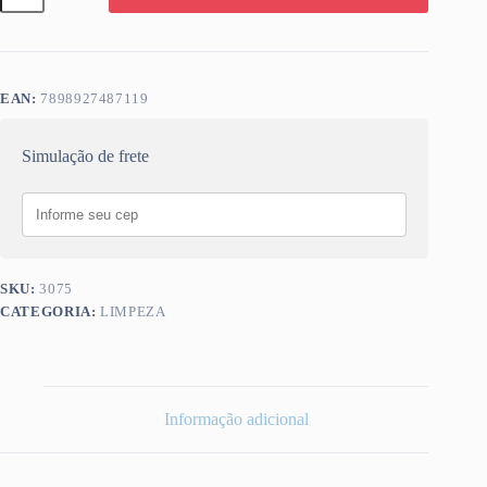
ACO
1
TOP
BRILHO
quantidade
EAN:
7898927487119
Simulação de frete
SKU:
3075
CATEGORIA:
LIMPEZA
Informação adicional