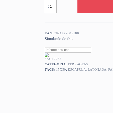
PARAF
ESCAPULA
LATONADA
17X50
quantidade
EAN:
7891427005180
Simulação de frete
SKU:
2265
CATEGORIA:
FERRAGENS
TAGS:
17X50
,
ESCAPULA
,
LATONADA
,
PA