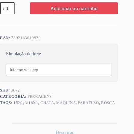
PARAF
Adicionar ao carrinho
FENDA
CHATA
ROSCA
MAQUINA
4,76X25,4
3/16X1
EAN:
7892183010920
045
quantidade
Simulação de frete
SKU:
3672
CATEGORIA:
FERRAGENS
TAGS:
1520
,
3/16X1
,
CHATA
,
MAQUINA
,
PARAFUSO
,
ROSCA
Descrição