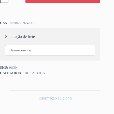
P/
TORNEIRA
MESA
ABS
ALFA
EAN:
7898651924119
quantidade
Simulação de frete
SKU:
9830
CATEGORIA:
HIDRAULICA
Informação adicional