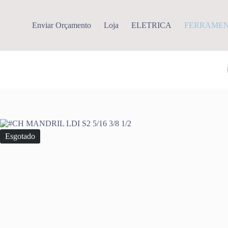
Pular
para
o
Enviar Orçamento
Loja
ELETRICA
FERRAME
conteúdo
Esgotado