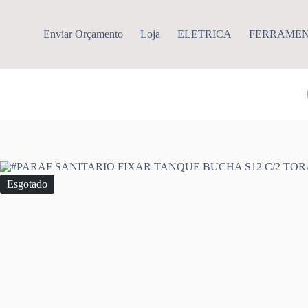
Pular
para
o
Enviar Orçamento
Loja
ELETRICA
FERRAME
conteúdo
Esgotado