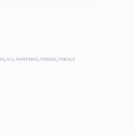
SO
,
S12
,
SANITARIO
,
TANQUE
,
TORALF