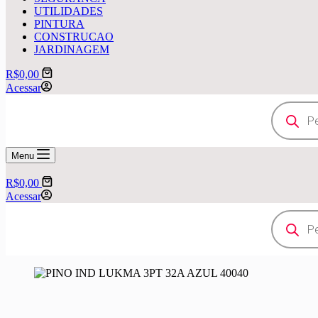
UTILIDADES
PINTURA
CONSTRUCAO
JARDINAGEM
Carrinho
R$
0,00
Acessar
Pesquisar
produtos
Menu
Carrinho
R$
0,00
Acessar
Pesquisar
produtos