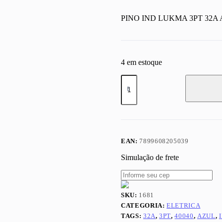
PINO IND LUKMA 3PT 32A 
4 em estoque
PINO
IND
LUKMA
3PT
32A
AZUL
40040
quantidade
EAN:
7899608205039
Simulação de frete
SKU:
1681
CATEGORIA:
ELETRICA
TAGS:
32A
,
3PT
,
40040
,
AZUL
,