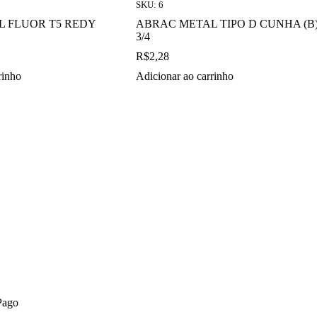
SKU: 6
 FLUOR T5 REDY
ABRAC METAL TIPO D CUNHA (B
3/4
R$
2,28
rinho
Adicionar ao carrinho
 Pago