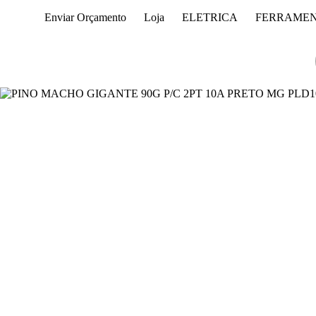
Pular
Enviar Orçamento
Loja
ELETRICA
FERRAME
para
o
conteúdo