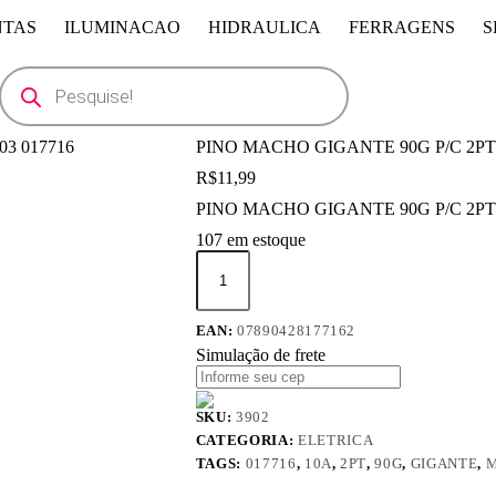
NTAS
ILUMINACAO
HIDRAULICA
FERRAGENS
S
Pesquisar
produtos
PINO MACHO GIGANTE 90G P/C 2PT
R$
11,99
PINO MACHO GIGANTE 90G P/C 2PT
107 em estoque
PINO
MACHO
GIGANTE
90G
EAN:
07890428177162
P/C
2PT
Simulação de frete
10A
PRETO
MG
SKU:
3902
PLD103
CATEGORIA:
ELETRICA
017716
TAGS:
017716
,
10A
,
2PT
,
90G
,
GIGANTE
,
quantidade