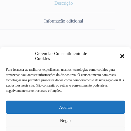
Descrição
Informação adicional
SAPATO CANO BAIXO ELASTICO SEM BICO 37 CARTOM
Gerenciar Consentimento de
016
Cookies
Para fornecer as melhores experiências, usamos tecnologias como cookies para
armazenar e/ou acessar informações do dispositivo. O consentimento para essas
tecnologias nos permitirá processar dados como comportamento de navegação ou IDs
exclusivos neste site. Não consentir ou retirar o consentimento pode afetar
Casa do Eletricista Mix
negativamente certos recursos e funções.
Av Dr Campos Sales, 322 -
centro - Campinas/SP
CEP 13010-080
Aceitar
19 4062-9092
Negar
19 3232-9186
19 97408 - 6329
Todas as transações