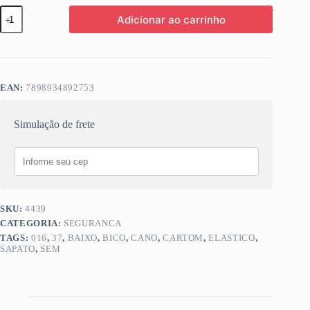
SAPATO
Adicionar ao carrinho
CANO
BAIXO
ELASTICO
S/
BICO
37
EAN:
7898934892753
CARTOM
016
quantidade
Simulação de frete
SKU:
4439
CATEGORIA:
SEGURANCA
TAGS:
016
,
37
,
BAIXO
,
BICO
,
CANO
,
CARTOM
,
ELASTICO
,
SAPATO
,
SEM