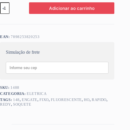
SOQUETE
Adicionar ao carrinho
FLUOR
REDY
HO
ENGATE
RAPIDO
FIXO
EAN:
7898253820253
148
quantidade
Simulação de frete
SKU:
1488
CATEGORIA:
ELETRICA
TAGS:
148
,
ENGATE
,
FIXO
,
FLUORESCENTE
,
HO
,
RAPIDO
,
REDY
,
SOQUETE