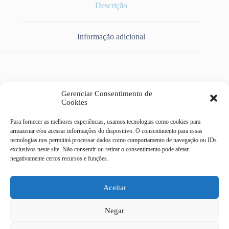
Descrição
Informação adicional
SOQUETE FLUORESCENTE REDY HO ENGATE RAPIDO
Gerenciar Consentimento de
FIXO 148
Cookies
Para fornecer as melhores experiências, usamos tecnologias como cookies para
armazenar e/ou acessar informações do dispositivo. O consentimento para essas
tecnologias nos permitirá processar dados como comportamento de navegação ou IDs
exclusivos neste site. Não consentir ou retirar o consentimento pode afetar
Casa do Eletricista Mix
negativamente certos recursos e funções.
Av Dr Campos Sales, 322 -
centro - Campinas/SP
CEP 13010-080
Aceitar
19 4062-9092
Negar
19 3232-9186
19 97408 - 6329
Todas as transações