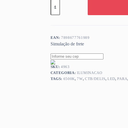
SPOT
LED
PARA
TRILHO
PRETO
7W
6500K
CTB
EAN:
7898677761989
DELIS
Simulação de frete
GOREMI
quantidade
SKU:
4963
CATEGORIA:
ILUMINACAO
TAGS:
6500K
,
7W
,
CTB/DELIS
,
LED
,
PARA