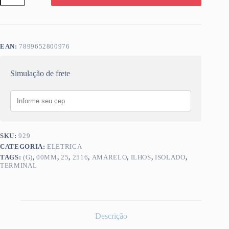
(G)
25,00MM
ILHOS
AMARELO
2516
EAN:
7899652800976
quantidade
Simulação de frete
SKU:
929
CATEGORIA:
ELETRICA
TAGS:
(G)
,
00MM
,
25
,
2516
,
AMARELO
,
ILHOS
,
ISOLADO
,
TERMINAL
Descrição