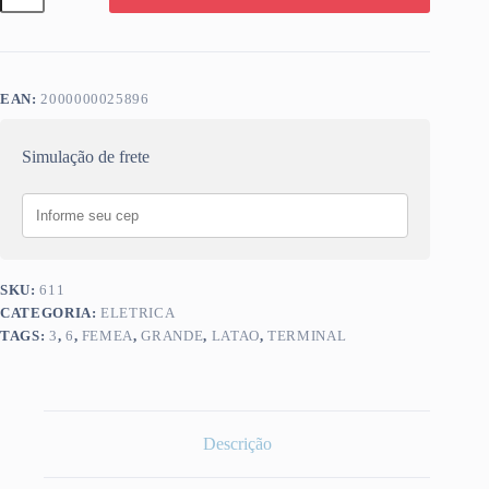
FEMEA
GRANDE
6,3
quantidade
EAN:
2000000025896
Simulação de frete
SKU:
611
CATEGORIA:
ELETRICA
TAGS:
3
,
6
,
FEMEA
,
GRANDE
,
LATAO
,
TERMINAL
Descrição