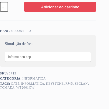
TOM
Adicionar ao carrinho
INFORMATICA
RJ45
KEYSTONE
CAT5
SECLAN
WT2001CW
EAN:
7898535499931
quantidade
Simulação de frete
SKU:
5713
CATEGORIA:
INFORMATICA
TAGS:
CAT5
,
INFORMATICA
,
KEYSTONE
,
RJ45
,
SECLAN
,
TOMADA
,
WT2001CW