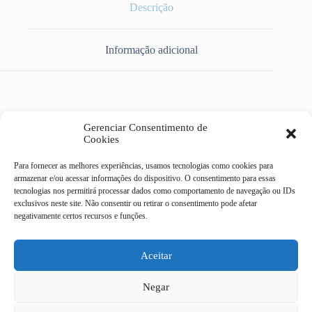
Descrição
Informação adicional
TOMADA INFORMATICA RJ45 KEYSTONE CAT5 SECLAN
Gerenciar Consentimento de
WT2001CW
Cookies
Para fornecer as melhores experiências, usamos tecnologias como cookies para
armazenar e/ou acessar informações do dispositivo. O consentimento para essas
tecnologias nos permitirá processar dados como comportamento de navegação ou IDs
exclusivos neste site. Não consentir ou retirar o consentimento pode afetar
Casa do Eletricista Mix
negativamente certos recursos e funções.
Av Dr Campos Sales, 322 -
centro - Campinas/SP
CEP 13010-080
Aceitar
19 4062-9092
Negar
19 3232-9186
19 97408 - 6329
Todas as transações