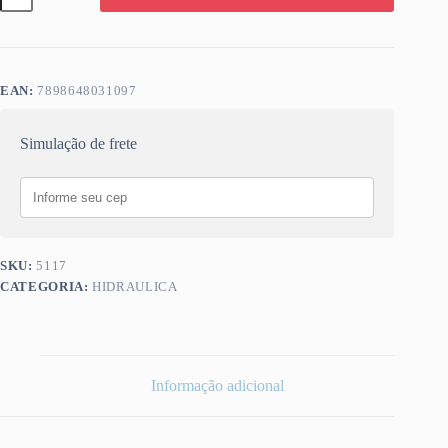
PVC
100MM
DN100
1612
quantidade
EAN:
7898648031097
Simulação de frete
SKU:
5117
CATEGORIA:
HIDRAULICA
Informação adicional