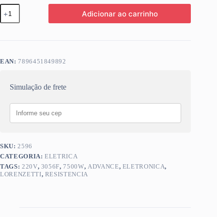
RESIST
Adicionar ao carrinho
LOREN
ADVANCE
ELETRONICA
220V
7500W
3056F
EAN:
7896451849892
quantidade
Simulação de frete
SKU:
2596
CATEGORIA:
ELETRICA
TAGS:
220V
,
3056F
,
7500W
,
ADVANCE
,
ELETRONICA
,
LORENZETTI
,
RESISTENCIA