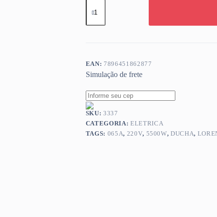
RESIST
LOREN
MAXI
DUCHA
ULTRA
220V
5500W
065A
EAN:
7896451862877
quantidade
Simulação de frete
SKU:
3337
CATEGORIA:
ELETRICA
TAGS:
065A
,
220V
,
5500W
,
DUCHA
,
LORE