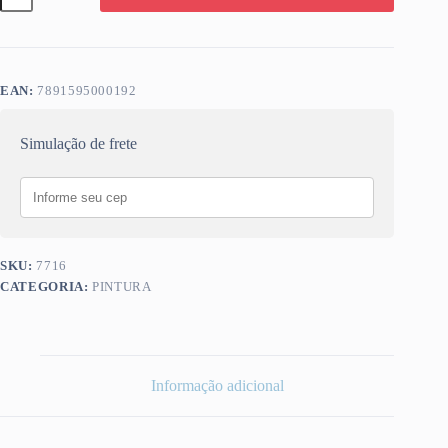
15CM
C/
CABO
ROMA
quantidade
EAN:
7891595000192
Simulação de frete
SKU:
7716
CATEGORIA:
PINTURA
Informação adicional