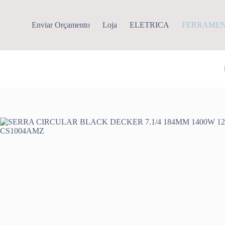
Pular
para
o
Enviar Orçamento
Loja
ELETRICA
FERRAME
conteúdo