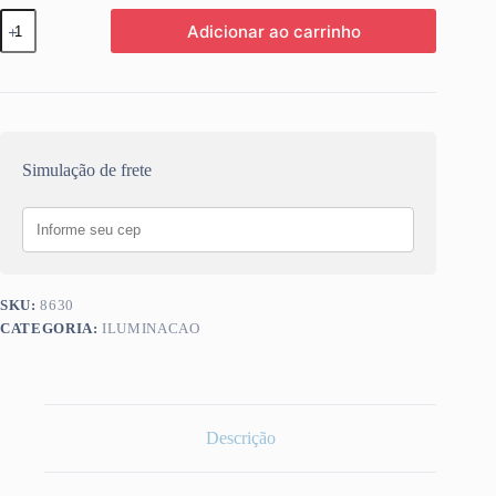
SPOT
Adicionar ao carrinho
LED
EMBUTIR
REDONDO
7W
BIVOLT
3000K
CTB
quantidade
Simulação de frete
SKU:
8630
CATEGORIA:
ILUMINACAO
Descrição