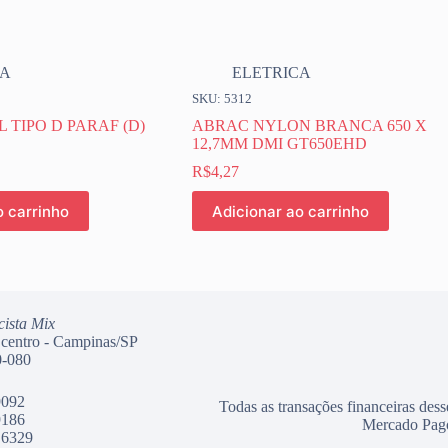
CA
ELETRICA
SKU: 5312
 TIPO D PARAF (D)
ABRAC NYLON BRANCA 650 X
12,7MM DMI GT650EHD
R$
4,27
o carrinho
Adicionar ao carrinho
cista Mix
 centro - Campinas/SP
-080
9092
Todas as transações financeiras dess
9186
Mercado Pag
 6329