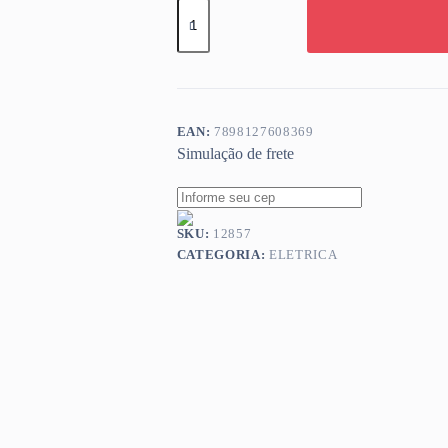
SUPORTE
ARTICULADO
4
MOVIMENTOS
26~60
AQUARIO
SAV4400
quantidade
EAN:
7898127608369
Simulação de frete
SKU:
12857
CATEGORIA:
ELETRICA