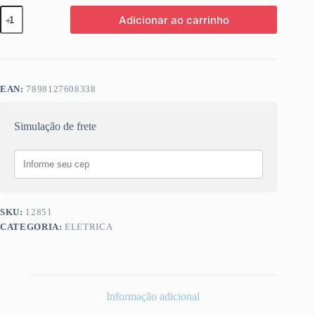
SUPORTE
Adicionar ao carrinho
TV
UNIVERSAL
FIXO
ULTRA
SLIM
23~66
EAN:
7898127608338
AQUARIO
SAV1004
quantidade
Simulação de frete
SKU:
12851
CATEGORIA:
ELETRICA
Informação adicional