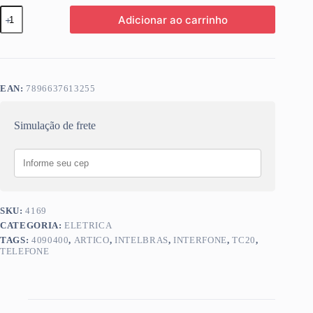
TELEFONE
Adicionar ao carrinho
INTERFONE
INTELBRAS
ARTICO
4090400
TC20
quantidade
EAN:
7896637613255
Simulação de frete
SKU:
4169
CATEGORIA:
ELETRICA
TAGS:
4090400
,
ARTICO
,
INTELBRAS
,
INTERFONE
,
TC20
,
TELEFONE